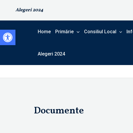
Skip
Alegeri 2024
to
content
Open toolbar
Home
Primărie
Consiliul Local
Inf
Alegeri 2024
Documente