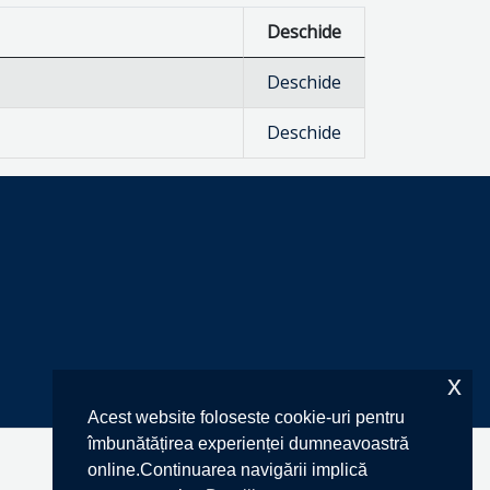
Deschide
Deschide
Deschide
x
Acest website foloseste cookie-uri pentru
îmbunătățirea experienței dumneavoastră
online.Continuarea navigării implică