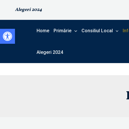
Skip
Alegeri 2024
to
content
Open toolbar
Home
Primărie
Consiliul Local
Inf
Alegeri 2024